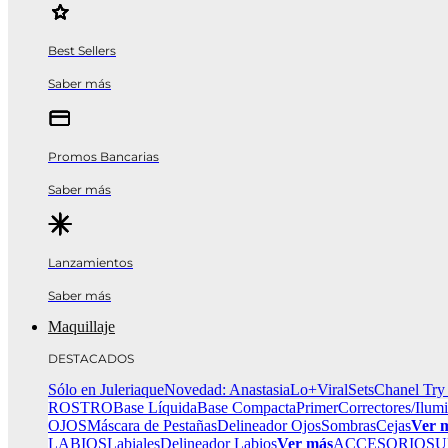
Best Sellers
Saber más
Promos Bancarias
Saber más
Lanzamientos
Saber más
Maquillaje
DESTACADOS
Sólo en Juleriaque
Novedad: Anastasia
Lo+Viral
Sets
Chanel Try
ROSTRO
Base Líquida
Base Compacta
Primer
Correctores/Ilum
OJOS
Máscara de Pestañas
Delineador Ojos
Sombras
Cejas
Ver 
LABIOS
Labiales
Delineador Labios
Ver más
ACCESORIOS
U