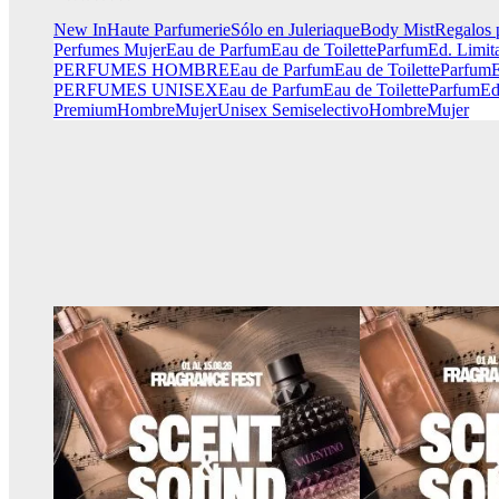
New In
Haute Parfumerie
Sólo en Juleriaque
Body Mist
Regalos 
Perfumes Mujer
Eau de Parfum
Eau de Toilette
Parfum
Ed. Limit
PERFUMES HOMBRE
Eau de Parfum
Eau de Toilette
Parfum
E
PERFUMES UNISEX
Eau de Parfum
Eau de Toilette
Parfum
Ed
Premium
Hombre
Mujer
Unisex
Semiselectivo
Hombre
Mujer