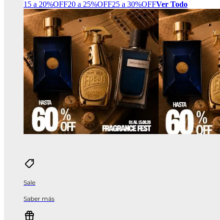
15 a 20%OFF
20 a 25%OFF
25 a 30%OFF
Ver Todo
Sale
Saber más