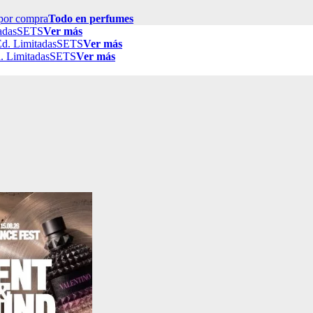
por compra
Todo en perfumes
adas
SETS
Ver más
d. Limitadas
SETS
Ver más
. Limitadas
SETS
Ver más