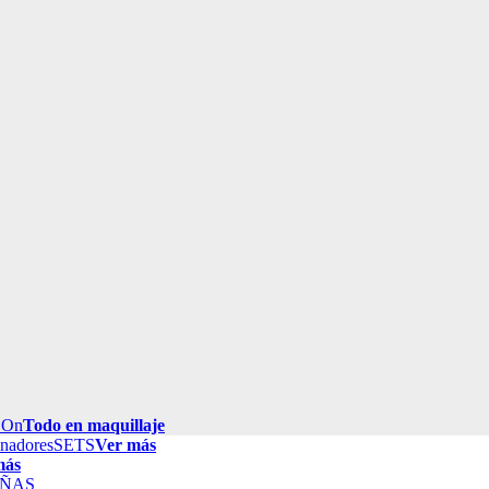
 On
Todo en maquillaje
inadores
SETS
Ver más
más
ÑAS