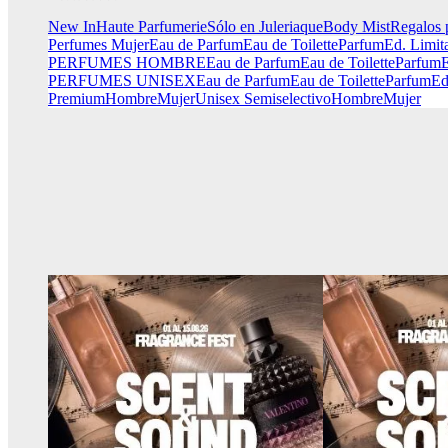
New In
Haute Parfumerie
Sólo en Juleriaque
Body Mist
Regalos 
Perfumes Mujer
Eau de Parfum
Eau de Toilette
Parfum
Ed. Limit
PERFUMES HOMBRE
Eau de Parfum
Eau de Toilette
Parfum
E
PERFUMES UNISEX
Eau de Parfum
Eau de Toilette
Parfum
Ed
Premium
Hombre
Mujer
Unisex
Semiselectivo
Hombre
Mujer