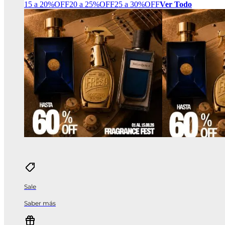
15 a 20%OFF
20 a 25%OFF
25 a 30%OFF
Ver Todo
Sale
Saber más