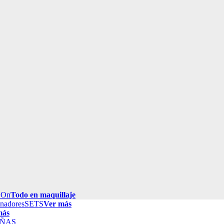
 On
Todo en maquillaje
inadores
SETS
Ver más
más
ÑAS