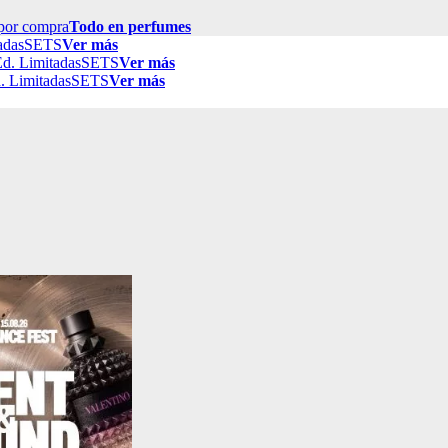
por compra
Todo en perfumes
adas
SETS
Ver más
d. Limitadas
SETS
Ver más
. Limitadas
SETS
Ver más