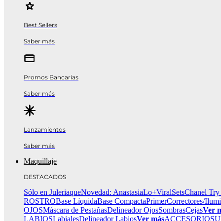
Best Sellers
Saber más
Promos Bancarias
Saber más
Lanzamientos
Saber más
Maquillaje
DESTACADOS
Sólo en Juleriaque
Novedad: Anastasia
Lo+Viral
Sets
Chanel Try
ROSTRO
Base Líquida
Base Compacta
Primer
Correctores/Ilum
OJOS
Máscara de Pestañas
Delineador Ojos
Sombras
Cejas
Ver 
LABIOS
Labiales
Delineador Labios
Ver más
ACCESORIOS
U