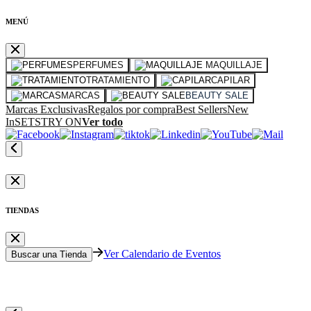
MENÚ
PERFUMES
MAQUILLAJE
TRATAMIENTO
CAPILAR
MARCAS
BEAUTY SALE
Marcas Exclusivas
Regalos por compra
Best Sellers
New
In
SETS
TRY ON
Ver todo
TIENDAS
Ver Calendario de Eventos
Buscar una Tienda