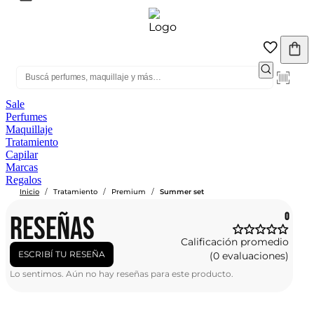
Sale
Perfumes
Maquillaje
Tratamiento
Capilar
Marcas
Regalos
/
/
/
Inicio
Tratamiento
Premium
Summer set
RESEÑAS
0
Calificación promedio
ESCRIBÍ TU RESEÑA
(0 evaluaciones)
Lo sentimos. Aún no hay reseñas para este producto.