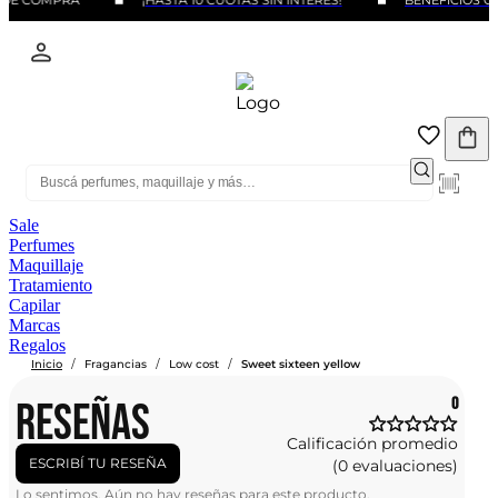
 DE COMPRA
¡HASTA 10 CUOTAS SIN INTERÉS!
BENEFICIOS CO
Sale
Perfumes
Maquillaje
Tratamiento
Capilar
Marcas
Regalos
/
/
/
Inicio
Fragancias
Low cost
Sweet sixteen yellow
RESEÑAS
0
Calificación promedio
ESCRIBÍ TU RESEÑA
(0 evaluaciones)
Lo sentimos. Aún no hay reseñas para este producto.