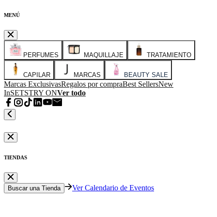
MENÚ
PERFUMES
MAQUILLAJE
TRATAMIENTO
CAPILAR
MARCAS
BEAUTY SALE
Marcas Exclusivas
Regalos por compra
Best Sellers
New
In
SETS
TRY ON
Ver todo
TIENDAS
Ver Calendario de Eventos
Buscar una Tienda