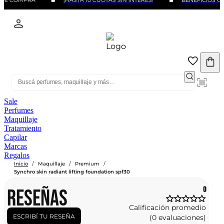
 DE COMPRA
¡HASTA 10 CUOTAS SIN INTERÉS!
BENEFICIOS CO
Sale
Perfumes
Maquillaje
Tratamiento
Capilar
Marcas
Regalos
/
/
/
Inicio
Maquillaje
Premium
Synchro skin radiant lifting foundation spf30
RESEÑAS
0
Calificación promedio
ESCRIBÍ TU RESEÑA
(0 evaluaciones)