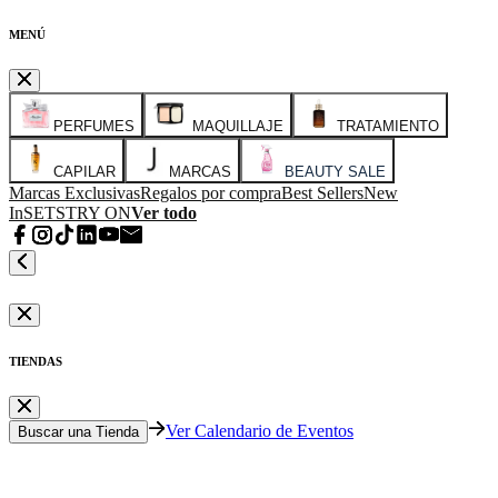
MENÚ
PERFUMES
MAQUILLAJE
TRATAMIENTO
CAPILAR
MARCAS
BEAUTY SALE
Marcas Exclusivas
Regalos por compra
Best Sellers
New
In
SETS
TRY ON
Ver todo
TIENDAS
Ver Calendario de Eventos
Buscar una Tienda