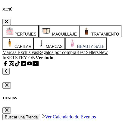
MENÚ
PERFUMES
MAQUILLAJE
TRATAMIENTO
CAPILAR
MARCAS
BEAUTY SALE
Marcas Exclusivas
Regalos por compra
Best Sellers
New
In
SETS
TRY ON
Ver todo
TIENDAS
Ver Calendario de Eventos
Buscar una Tienda