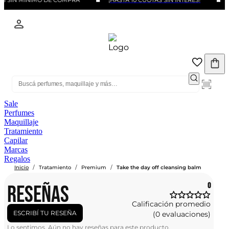
S SIN MINIMO DE COMPRA
¡HASTA 10 CUOTAS SIN INTERÉS!
Sale
Perfumes
Maquillaje
Tratamiento
Capilar
Marcas
Regalos
/
/
/
Inicio
Tratamiento
Premium
Take the day off cleansing balm
RESEÑAS
0
Calificación promedio
ESCRIBÍ TU RESEÑA
(0 evaluaciones)
Lo sentimos. Aún no hay reseñas para este producto.