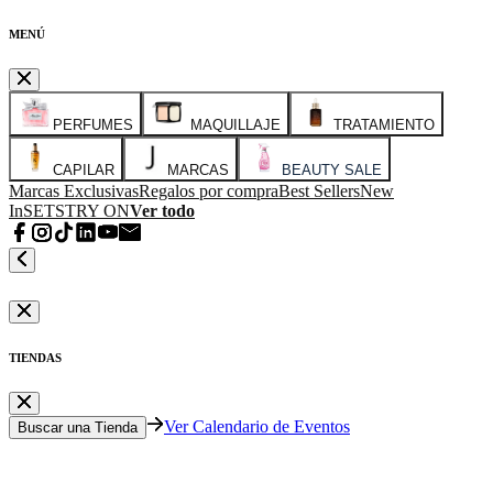
MENÚ
PERFUMES
MAQUILLAJE
TRATAMIENTO
CAPILAR
MARCAS
BEAUTY SALE
Marcas Exclusivas
Regalos por compra
Best Sellers
New
In
SETS
TRY ON
Ver todo
TIENDAS
Ver Calendario de Eventos
Buscar una Tienda