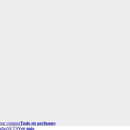
por compra
Todo en perfumes
adas
SETS
Ver más