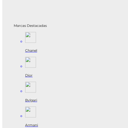
Marcas Destacadas
Chanel
Dior
Bvlgari
Armani