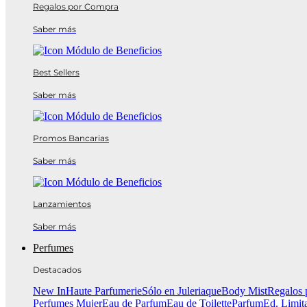
Regalos por Compra
Saber más
Best Sellers
Saber más
Promos Bancarias
Saber más
Lanzamientos
Saber más
Perfumes
Destacados
New In
Haute Parfumerie
Sólo en Juleriaque
Body Mist
Regalos 
Perfumes Mujer
Eau de Parfum
Eau de Toilette
Parfum
Ed. Limit