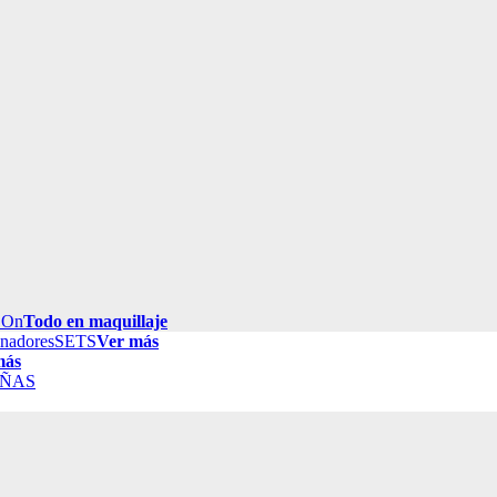
 On
Todo en maquillaje
inadores
SETS
Ver más
más
ÑAS