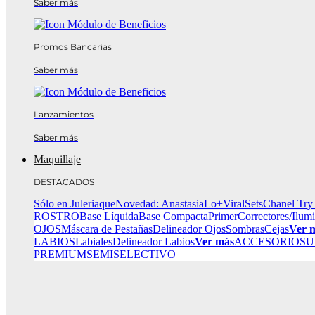
Saber más
Promos Bancarias
Saber más
Lanzamientos
Saber más
Maquillaje
DESTACADOS
Sólo en Juleriaque
Novedad: Anastasia
Lo+Viral
Sets
Chanel Try
ROSTRO
Base Líquida
Base Compacta
Primer
Correctores/Ilum
OJOS
Máscara de Pestañas
Delineador Ojos
Sombras
Cejas
Ver 
LABIOS
Labiales
Delineador Labios
Ver más
ACCESORIOS
U
PREMIUM
SEMISELECTIVO