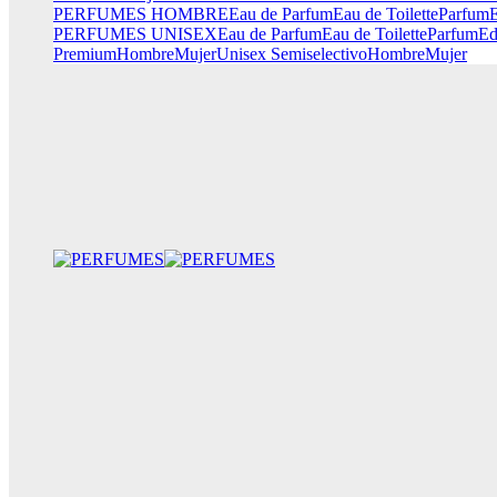
PERFUMES HOMBRE
Eau de Parfum
Eau de Toilette
Parfum
E
PERFUMES UNISEX
Eau de Parfum
Eau de Toilette
Parfum
Ed
Premium
Hombre
Mujer
Unisex
Semiselectivo
Hombre
Mujer