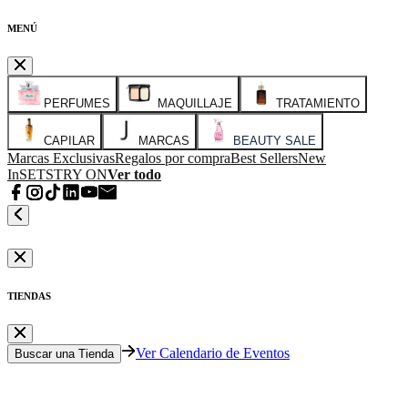
MENÚ
PERFUMES
MAQUILLAJE
TRATAMIENTO
CAPILAR
MARCAS
BEAUTY SALE
Marcas Exclusivas
Regalos por compra
Best Sellers
New
In
SETS
TRY ON
Ver todo
TIENDAS
Ver Calendario de Eventos
Buscar una Tienda