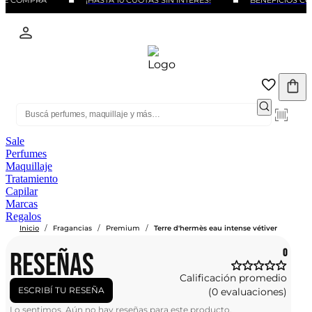
DE COMPRA
¡HASTA 10 CUOTAS SIN INTERÉS!
BENEFICIOS CO
Sale
Perfumes
Maquillaje
Tratamiento
Capilar
Marcas
Regalos
/
/
/
Inicio
Fragancias
Premium
Terre d'hermès eau intense vétiver
RESEÑAS
0
Calificación promedio
ESCRIBÍ TU RESEÑA
(0 evaluaciones)
Lo sentimos. Aún no hay reseñas para este producto.