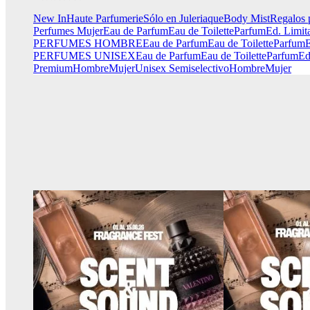
New In
Haute Parfumerie
Sólo en Juleriaque
Body Mist
Regalos 
Perfumes Mujer
Eau de Parfum
Eau de Toilette
Parfum
Ed. Limit
PERFUMES HOMBRE
Eau de Parfum
Eau de Toilette
Parfum
E
PERFUMES UNISEX
Eau de Parfum
Eau de Toilette
Parfum
Ed
Premium
Hombre
Mujer
Unisex
Semiselectivo
Hombre
Mujer