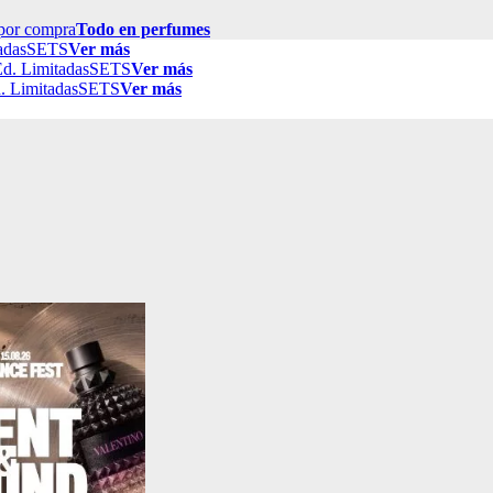
por compra
Todo en perfumes
adas
SETS
Ver más
d. Limitadas
SETS
Ver más
. Limitadas
SETS
Ver más