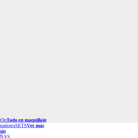
 On
Todo en maquillaje
inadores
SETS
Ver más
más
ÑAS