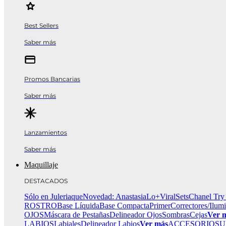
Best Sellers
Saber más
Promos Bancarias
Saber más
Lanzamientos
Saber más
Maquillaje
DESTACADOS
Sólo en Juleriaque
Novedad: Anastasia
Lo+Viral
Sets
Chanel Try
ROSTRO
Base Líquida
Base Compacta
Primer
Correctores/Ilum
OJOS
Máscara de Pestañas
Delineador Ojos
Sombras
Cejas
Ver 
LABIOS
Labiales
Delineador Labios
Ver más
ACCESORIOS
U