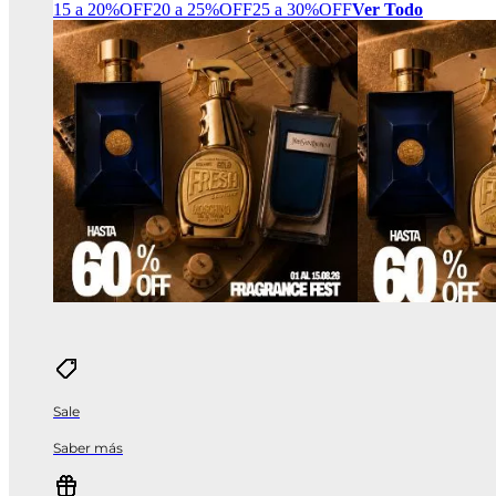
15 a 20%OFF
20 a 25%OFF
25 a 30%OFF
Ver Todo
Sale
Saber más