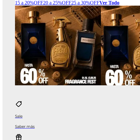
15 a 20%OFF
20 a 25%OFF
25 a 30%OFF
Ver Todo
Sale
Saber más