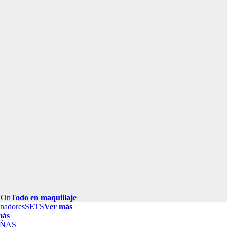
 On
Todo en maquillaje
inadores
SETS
Ver más
más
ÑAS