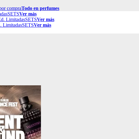
por compra
Todo en perfumes
adas
SETS
Ver más
d. Limitadas
SETS
Ver más
. Limitadas
SETS
Ver más