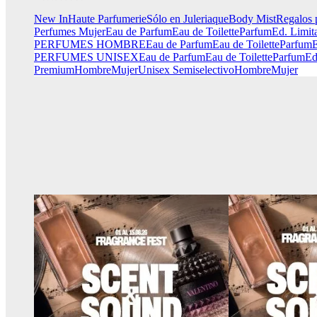
New In
Haute Parfumerie
Sólo en Juleriaque
Body Mist
Regalos 
Perfumes Mujer
Eau de Parfum
Eau de Toilette
Parfum
Ed. Limit
PERFUMES HOMBRE
Eau de Parfum
Eau de Toilette
Parfum
E
PERFUMES UNISEX
Eau de Parfum
Eau de Toilette
Parfum
Ed
Premium
Hombre
Mujer
Unisex
Semiselectivo
Hombre
Mujer