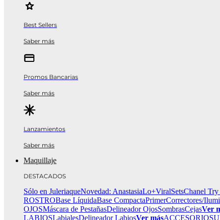
Best Sellers
Saber más
Promos Bancarias
Saber más
Lanzamientos
Saber más
Maquillaje
DESTACADOS
Sólo en Juleriaque
Novedad: Anastasia
Lo+Viral
Sets
Chanel Try
ROSTRO
Base Líquida
Base Compacta
Primer
Correctores/Ilum
OJOS
Máscara de Pestañas
Delineador Ojos
Sombras
Cejas
Ver 
LABIOS
Labiales
Delineador Labios
Ver más
ACCESORIOS
U