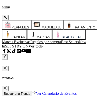
MENÚ
PERFUMES
MAQUILLAJE
TRATAMIENTO
CAPILAR
MARCAS
BEAUTY SALE
Marcas Exclusivas
Regalos por compra
Best Sellers
New
In
SETS
TRY ON
Ver todo
TIENDAS
Ver Calendario de Eventos
Buscar una Tienda