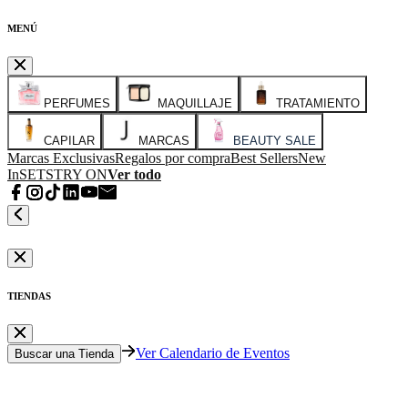
MENÚ
PERFUMES
MAQUILLAJE
TRATAMIENTO
CAPILAR
MARCAS
BEAUTY SALE
Marcas Exclusivas
Regalos por compra
Best Sellers
New
In
SETS
TRY ON
Ver todo
TIENDAS
Ver Calendario de Eventos
Buscar una Tienda