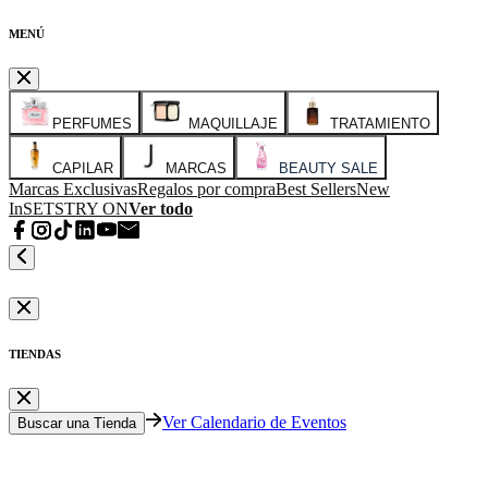
MENÚ
PERFUMES
MAQUILLAJE
TRATAMIENTO
CAPILAR
MARCAS
BEAUTY SALE
Marcas Exclusivas
Regalos por compra
Best Sellers
New
In
SETS
TRY ON
Ver todo
TIENDAS
Ver Calendario de Eventos
Buscar una Tienda