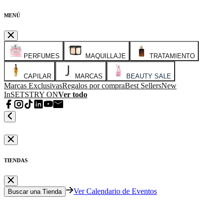
MENÚ
PERFUMES
MAQUILLAJE
TRATAMIENTO
CAPILAR
MARCAS
BEAUTY SALE
Marcas Exclusivas
Regalos por compra
Best Sellers
New
In
SETS
TRY ON
Ver todo
TIENDAS
Ver Calendario de Eventos
Buscar una Tienda