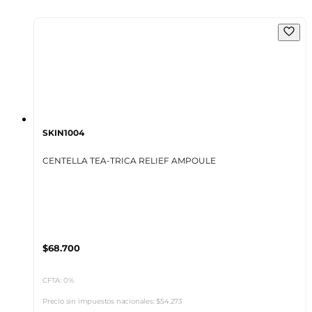
SKIN1004
CENTELLA TEA-TRICA RELIEF AMPOULE
$68.700
CFTA: 0%
Precio sin impuestos nacionales:
$54.273