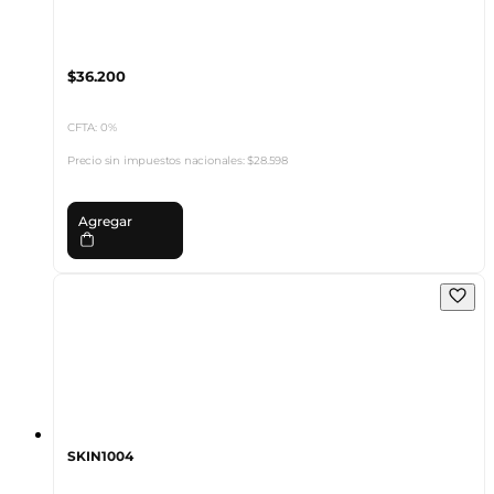
$36.200
CFTA: 0%
Precio sin impuestos nacionales:
$28.598
Agregar
SKIN1004