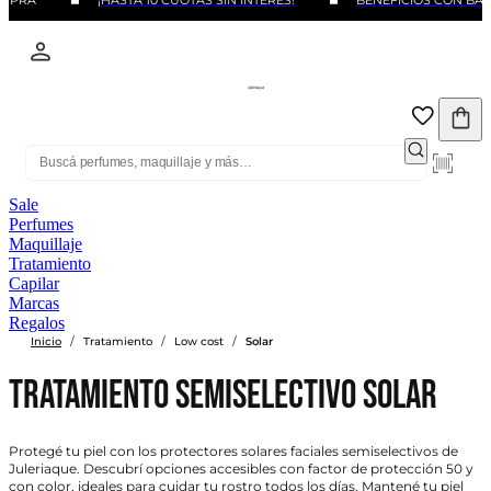
¡HASTA 10 CUOTAS SIN INTERÉS!
BENEFICIOS CON BANCOS Y TA
Sale
Perfumes
Maquillaje
Tratamiento
Capilar
Marcas
Regalos
/
/
/
Inicio
Tratamiento
Low cost
Solar
Tratamiento Semiselectivo Solar
Protegé tu piel con los protectores solares faciales semiselectivos de
Juleriaque. Descubrí opciones accesibles con factor de protección 50 y
con color, ideales para cuidar tu rostro todos los días. Mantené tu piel