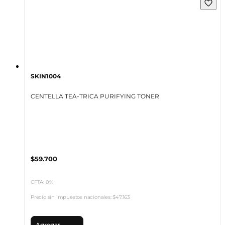
SKIN1004
CENTELLA TEA-TRICA PURIFYING TONER
$59.700
CFTA: 0%
Precio sin impuestos nacionales:
$47.163
Agregar