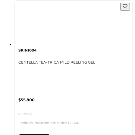
SKIN1004
CENTELLA TEA-TRICA MILD PEELING GEL
$55.800
CFTA: 0%
Precio sin impuestos nacionales:
$44.082