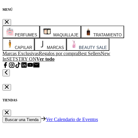
MENÚ
PERFUMES
MAQUILLAJE
TRATAMIENTO
CAPILAR
MARCAS
BEAUTY SALE
Marcas Exclusivas
Regalos por compra
Best Sellers
New
In
SETS
TRY ON
Ver todo
TIENDAS
Ver Calendario de Eventos
Buscar una Tienda