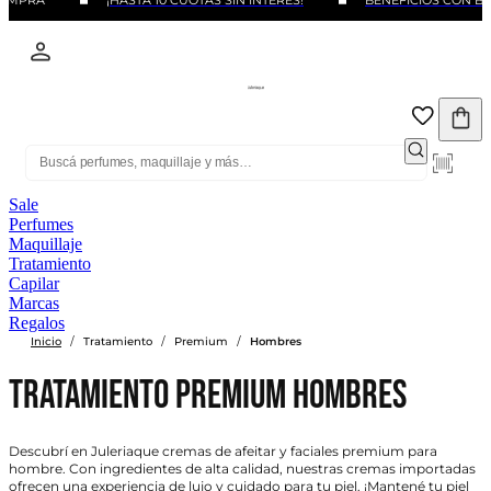
OMPRA
¡HASTA 10 CUOTAS SIN INTERÉS!
BENEFICIOS CON BAN
Sale
Perfumes
Maquillaje
Tratamiento
Capilar
Marcas
Regalos
/
/
/
Inicio
Tratamiento
Premium
Hombres
Tratamiento Premium Hombres
Descubrí en Juleriaque cremas de afeitar y faciales premium para
hombre. Con ingredientes de alta calidad, nuestras cremas importadas
ofrecen una experiencia de lujo y cuidado para tu piel. ¡Mantené tu piel