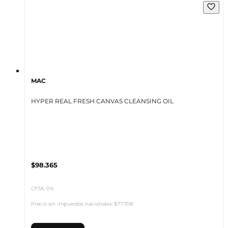
MAC
HYPER REAL FRESH CANVAS CLEANSING OIL
$98.365
CFTA: 0%
Precio sin impuestos nacionales:
$77.708