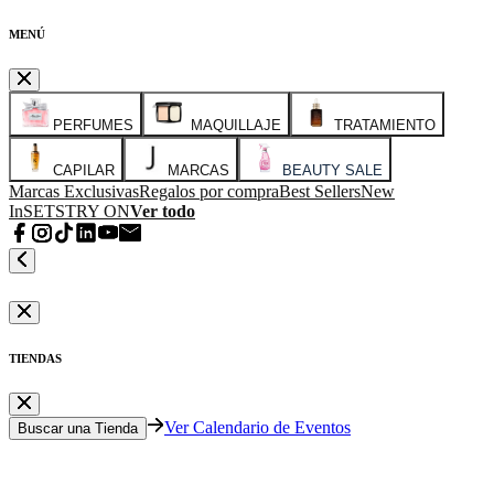
MENÚ
PERFUMES
MAQUILLAJE
TRATAMIENTO
CAPILAR
MARCAS
BEAUTY SALE
Marcas Exclusivas
Regalos por compra
Best Sellers
New
In
SETS
TRY ON
Ver todo
TIENDAS
Ver Calendario de Eventos
Buscar una Tienda