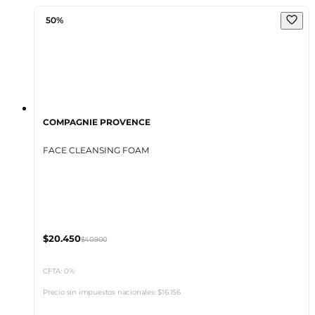
50%
COMPAGNIE PROVENCE
FACE CLEANSING FOAM
$20.450
$40.900
CFTA: 0%
Precio sin impuestos nacionales:
$16.156