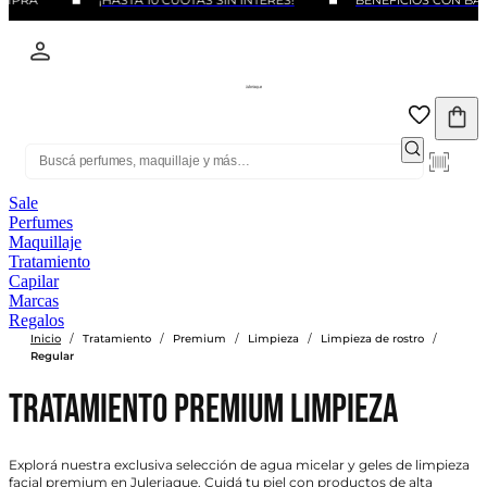
¡HASTA 10 CUOTAS SIN INTERÉS!
BENEFICIOS CON BANCOS Y
Sale
Perfumes
Maquillaje
Tratamiento
Capilar
Marcas
Regalos
/
/
/
/
/
Inicio
Tratamiento
Premium
Limpieza
Limpieza de rostro
Regular
Tratamiento Premium Limpieza
Explorá nuestra exclusiva selección de agua micelar y geles de limpieza
facial premium en Juleriaque. Cuidá tu piel con productos de alta