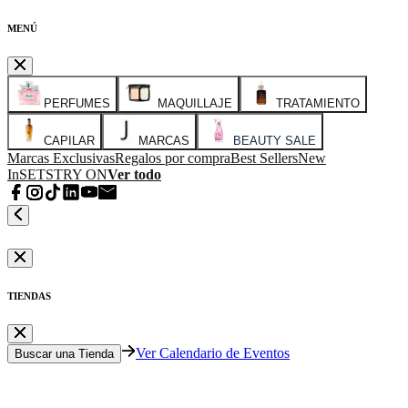
MENÚ
PERFUMES
MAQUILLAJE
TRATAMIENTO
CAPILAR
MARCAS
BEAUTY SALE
Marcas Exclusivas
Regalos por compra
Best Sellers
New
In
SETS
TRY ON
Ver todo
TIENDAS
Ver Calendario de Eventos
Buscar una Tienda