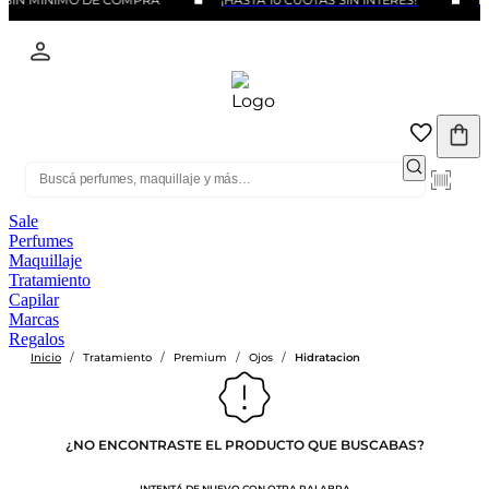
 SIN MINIMO DE COMPRA
¡HASTA 10 CUOTAS SIN INTERÉS!
BE
Sale
Perfumes
Maquillaje
Tratamiento
Capilar
Marcas
Regalos
/
/
/
/
Inicio
Tratamiento
Premium
Ojos
Hidratacion