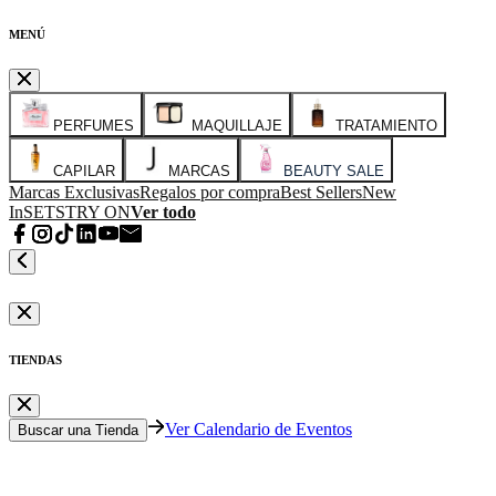
MENÚ
PERFUMES
MAQUILLAJE
TRATAMIENTO
CAPILAR
MARCAS
BEAUTY SALE
Marcas Exclusivas
Regalos por compra
Best Sellers
New
In
SETS
TRY ON
Ver todo
TIENDAS
Ver Calendario de Eventos
Buscar una Tienda