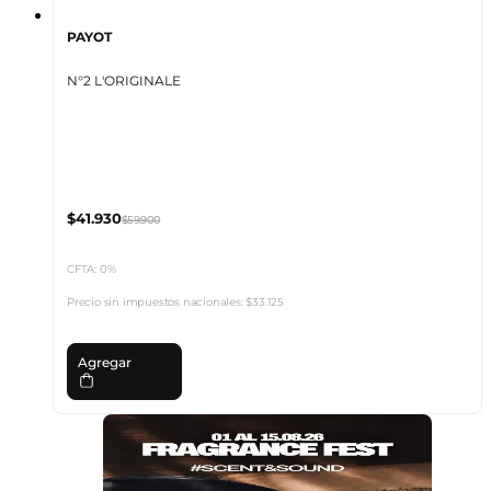
PAYOT
N°2 L'ORIGINALE
$41.930
$59.900
CFTA: 0%
Precio sin impuestos nacionales:
$33.125
Agregar