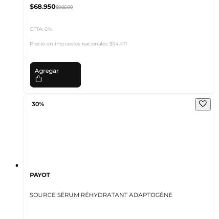
$68.950
$98.500
CFTA: 0%
Precio sin impuestos nacionales:
$54.471
Agregar
30%
PAYOT
SOURCE SÉRUM RÉHYDRATANT ADAPTOGÈNE