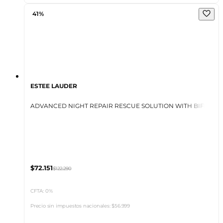
41%
ESTEE LAUDER
ADVANCED NIGHT REPAIR RESCUE SOLUTION WITH BIFIDUS
$72.151
$122.290
CFTA: 0%
Precio sin impuestos nacionales:
$56.999