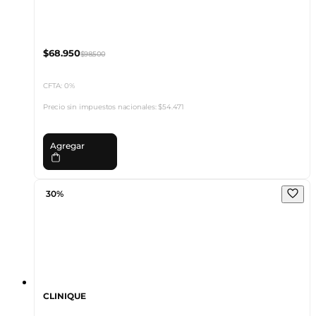
$68.950
$98.500
CFTA: 0%
Precio sin impuestos nacionales:
$54.471
Agregar
30%
CLINIQUE