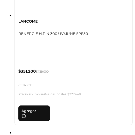
LANCOME
RENERGIE H.P.N 300 UVMUNE SPF50
$351.200
$439.000
CFTA: 0%
Precio sin impuestos nacionales:
$277.448
Agregar