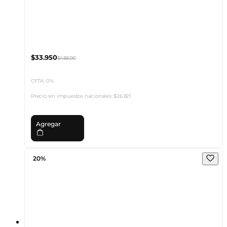
$33.950
$48.500
CFTA: 0%
Precio sin impuestos nacionales:
$26.821
Agregar
20%