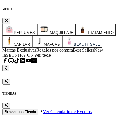
MENÚ
PERFUMES
MAQUILLAJE
TRATAMIENTO
CAPILAR
MARCAS
BEAUTY SALE
Marcas Exclusivas
Regalos por compra
Best Sellers
New
In
SETS
TRY ON
Ver todo
TIENDAS
Ver Calendario de Eventos
Buscar una Tienda