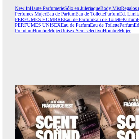
New In
Haute Parfumerie
Sólo en Juleriaque
Body Mist
Regalos 
Perfumes Mujer
Eau de Parfum
Eau de Toilette
Parfum
Ed. Limit
PERFUMES HOMBRE
Eau de Parfum
Eau de Toilette
Parfum
E
PERFUMES UNISEX
Eau de Parfum
Eau de Toilette
Parfum
Ed
Premium
Hombre
Mujer
Unisex
Semiselectivo
Hombre
Mujer