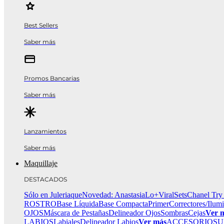
Best Sellers
Saber más
Promos Bancarias
Saber más
Lanzamientos
Saber más
Maquillaje
DESTACADOS
Sólo en Juleriaque
Novedad: Anastasia
Lo+Viral
Sets
Chanel Try
ROSTRO
Base Líquida
Base Compacta
Primer
Correctores/Ilum
OJOS
Máscara de Pestañas
Delineador Ojos
Sombras
Cejas
Ver 
LABIOS
Labiales
Delineador Labios
Ver más
ACCESORIOS
U