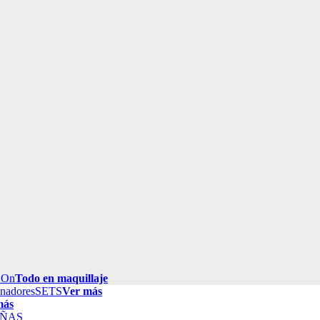
 On
Todo en maquillaje
inadores
SETS
Ver más
más
ÑAS