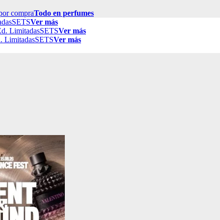
por compra
Todo en perfumes
adas
SETS
Ver más
d. Limitadas
SETS
Ver más
. Limitadas
SETS
Ver más