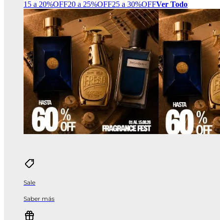
15 a 20%OFF
20 a 25%OFF
25 a 30%OFF
Ver Todo
Sale
Saber más