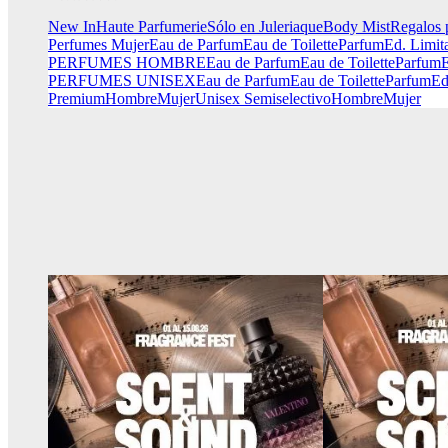
New In
Haute Parfumerie
Sólo en Juleriaque
Body Mist
Regalos 
Perfumes Mujer
Eau de Parfum
Eau de Toilette
Parfum
Ed. Limit
PERFUMES HOMBRE
Eau de Parfum
Eau de Toilette
Parfum
E
PERFUMES UNISEX
Eau de Parfum
Eau de Toilette
Parfum
Ed
Premium
Hombre
Mujer
Unisex
Semiselectivo
Hombre
Mujer