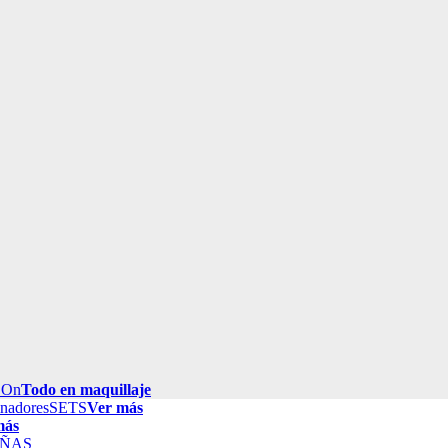
 On
Todo en maquillaje
inadores
SETS
Ver más
más
ÑAS