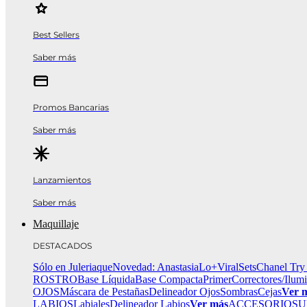
Best Sellers
Saber más
Promos Bancarias
Saber más
Lanzamientos
Saber más
Maquillaje
DESTACADOS
Sólo en Juleriaque
Novedad: Anastasia
Lo+Viral
Sets
Chanel Try
ROSTRO
Base Líquida
Base Compacta
Primer
Correctores/Ilum
OJOS
Máscara de Pestañas
Delineador Ojos
Sombras
Cejas
Ver 
LABIOS
Labiales
Delineador Labios
Ver más
ACCESORIOS
U