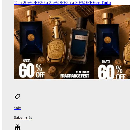
15 a 20%OFF
20 a 25%OFF
25 a 30%OFF
Ver Todo
Sale
Saber más