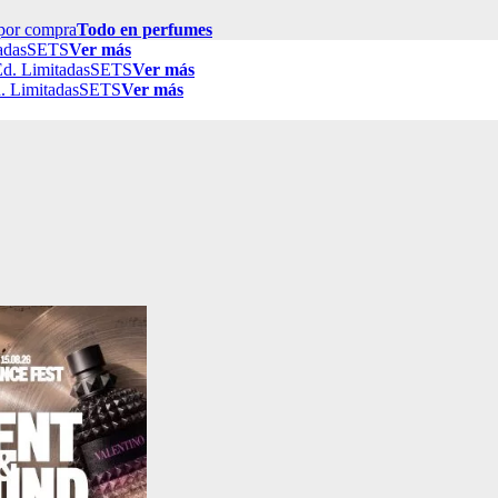
por compra
Todo en perfumes
adas
SETS
Ver más
d. Limitadas
SETS
Ver más
. Limitadas
SETS
Ver más