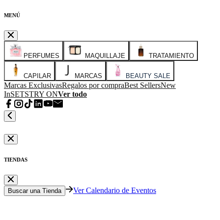
MENÚ
PERFUMES
MAQUILLAJE
TRATAMIENTO
CAPILAR
MARCAS
BEAUTY SALE
Marcas Exclusivas
Regalos por compra
Best Sellers
New
In
SETS
TRY ON
Ver todo
TIENDAS
Ver Calendario de Eventos
Buscar una Tienda