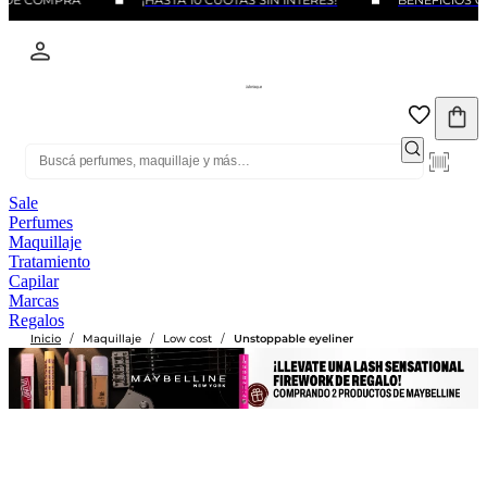
 DE COMPRA
¡HASTA 10 CUOTAS SIN INTERÉS!
BENEFICIOS C
Sale
Perfumes
Maquillaje
Tratamiento
Capilar
Marcas
Regalos
/
/
/
Inicio
Maquillaje
Low cost
Unstoppable eyeliner