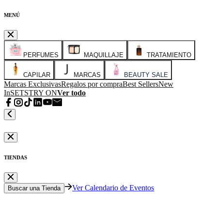
MENÚ
PERFUMES
MAQUILLAJE
TRATAMIENTO
CAPILAR
MARCAS
BEAUTY SALE
Marcas Exclusivas
Regalos por compra
Best Sellers
New
In
SETS
TRY ON
Ver todo
TIENDAS
Ver Calendario de Eventos
Buscar una Tienda