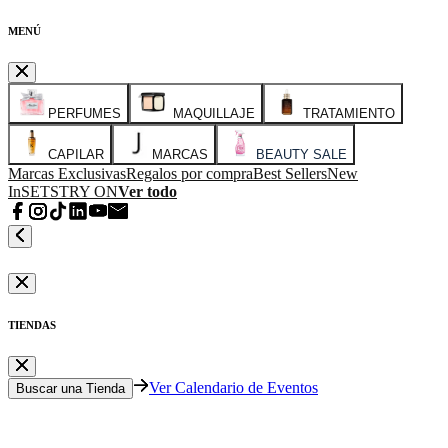
MENÚ
PERFUMES
MAQUILLAJE
TRATAMIENTO
CAPILAR
MARCAS
BEAUTY SALE
Marcas Exclusivas
Regalos por compra
Best Sellers
New
In
SETS
TRY ON
Ver todo
TIENDAS
Ver Calendario de Eventos
Buscar una Tienda