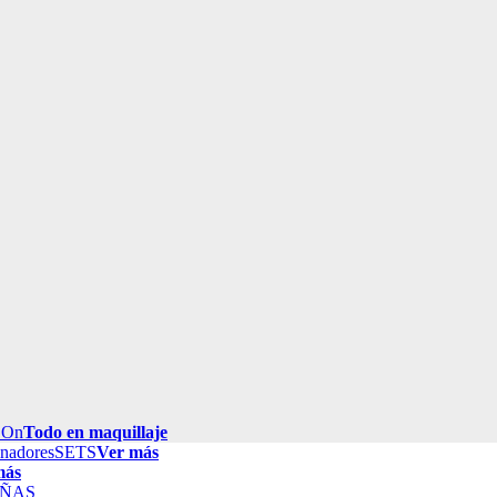
 On
Todo en maquillaje
inadores
SETS
Ver más
más
ÑAS