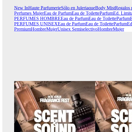
New In
Haute Parfumerie
Sólo en Juleriaque
Body Mist
Regalos 
Perfumes Mujer
Eau de Parfum
Eau de Toilette
Parfum
Ed. Limit
PERFUMES HOMBRE
Eau de Parfum
Eau de Toilette
Parfum
E
PERFUMES UNISEX
Eau de Parfum
Eau de Toilette
Parfum
Ed
Premium
Hombre
Mujer
Unisex
Semiselectivo
Hombre
Mujer