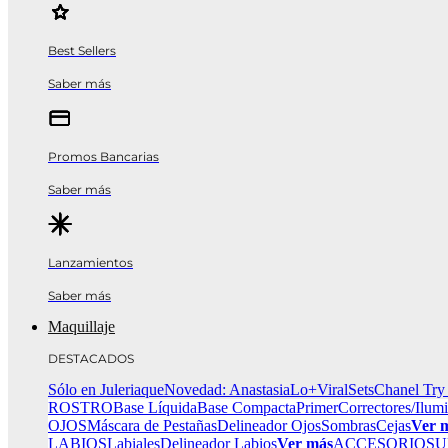
Best Sellers
Saber más
Promos Bancarias
Saber más
Lanzamientos
Saber más
Maquillaje
DESTACADOS
Sólo en Juleriaque
Novedad: Anastasia
Lo+Viral
Sets
Chanel Try
ROSTRO
Base Líquida
Base Compacta
Primer
Correctores/Ilum
OJOS
Máscara de Pestañas
Delineador Ojos
Sombras
Cejas
Ver 
LABIOS
Labiales
Delineador Labios
Ver más
ACCESORIOS
U