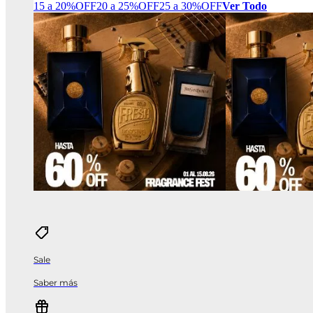
15 a 20%OFF
20 a 25%OFF
25 a 30%OFF
Ver Todo
Sale
Saber más