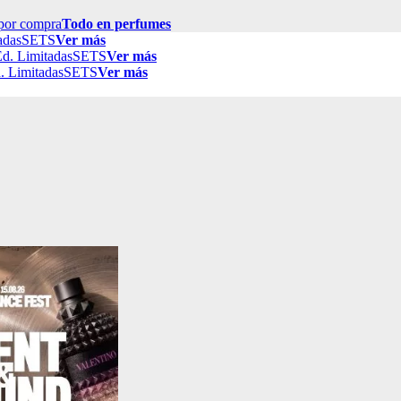
por compra
Todo en perfumes
adas
SETS
Ver más
d. Limitadas
SETS
Ver más
. Limitadas
SETS
Ver más