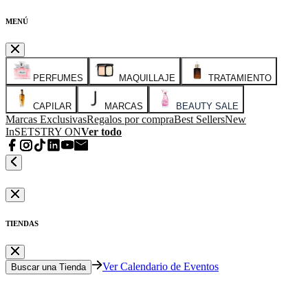
MENÚ
PERFUMES
MAQUILLAJE
TRATAMIENTO
CAPILAR
MARCAS
BEAUTY SALE
Marcas Exclusivas
Regalos por compra
Best Sellers
New
In
SETS
TRY ON
Ver todo
TIENDAS
Ver Calendario de Eventos
Buscar una Tienda