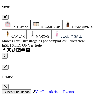
MENÚ
PERFUMES
MAQUILLAJE
TRATAMIENTO
CAPILAR
MARCAS
BEAUTY SALE
Marcas Exclusivas
Regalos por compra
Best Sellers
New
In
SETS
TRY ON
Ver todo
TIENDAS
Ver Calendario de Eventos
Buscar una Tienda