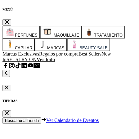
MENÚ
PERFUMES
MAQUILLAJE
TRATAMIENTO
CAPILAR
MARCAS
BEAUTY SALE
Marcas Exclusivas
Regalos por compra
Best Sellers
New
In
SETS
TRY ON
Ver todo
TIENDAS
Ver Calendario de Eventos
Buscar una Tienda