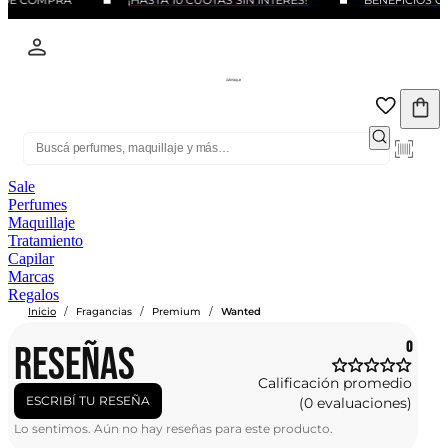
 DE COMPRA
¡HASTA 10 CUOTAS SIN INTERÉS!
BENEFICIOS CO
Sale
Perfumes
Maquillaje
Tratamiento
Capilar
Marcas
Regalos
/
/
/
Inicio
Fragancias
Premium
Wanted
RESEÑAS
0
Calificación promedio
ESCRIBÍ TU RESEÑA
(0 evaluaciones)
Lo sentimos. Aún no hay reseñas para este producto.