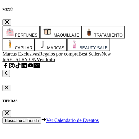
MENÚ
PERFUMES
MAQUILLAJE
TRATAMIENTO
CAPILAR
MARCAS
BEAUTY SALE
Marcas Exclusivas
Regalos por compra
Best Sellers
New
In
SETS
TRY ON
Ver todo
TIENDAS
Ver Calendario de Eventos
Buscar una Tienda