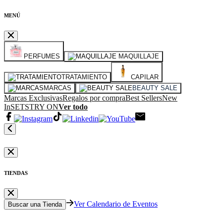
MENÚ
PERFUMES
MAQUILLAJE
TRATAMIENTO
CAPILAR
MARCAS
BEAUTY SALE
Marcas Exclusivas
Regalos por compra
Best Sellers
New
In
SETS
TRY ON
Ver todo
TIENDAS
Ver Calendario de Eventos
Buscar una Tienda