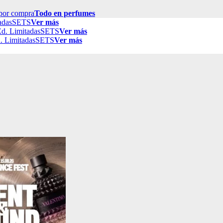
por compra
Todo en perfumes
adas
SETS
Ver más
d. Limitadas
SETS
Ver más
. Limitadas
SETS
Ver más