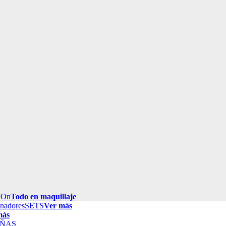
 On
Todo en maquillaje
inadores
SETS
Ver más
más
ÑAS