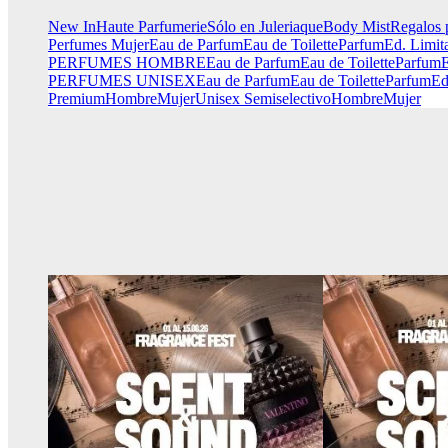
New In
Haute Parfumerie
Sólo en Juleriaque
Body Mist
Regalos 
Perfumes Mujer
Eau de Parfum
Eau de Toilette
Parfum
Ed. Limit
PERFUMES HOMBRE
Eau de Parfum
Eau de Toilette
Parfum
E
PERFUMES UNISEX
Eau de Parfum
Eau de Toilette
Parfum
Ed
Premium
Hombre
Mujer
Unisex
Semiselectivo
Hombre
Mujer