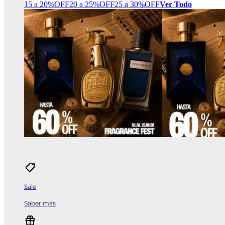
15 a 20%OFF
20 a 25%OFF
25 a 30%OFF
Ver Todo
Sale
Saber más