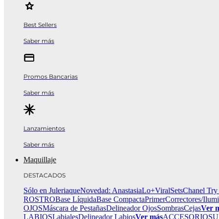
Best Sellers
Saber más
Promos Bancarias
Saber más
Lanzamientos
Saber más
Maquillaje
DESTACADOS
Sólo en Juleriaque
Novedad: Anastasia
Lo+Viral
Sets
Chanel Try
ROSTRO
Base Líquida
Base Compacta
Primer
Correctores/Ilum
OJOS
Máscara de Pestañas
Delineador Ojos
Sombras
Cejas
Ver 
LABIOS
Labiales
Delineador Labios
Ver más
ACCESORIOS
U