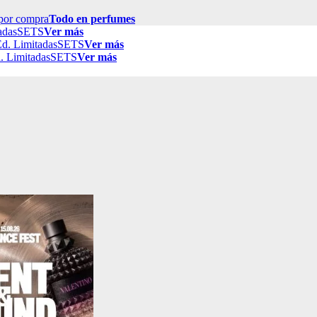
por compra
Todo en perfumes
adas
SETS
Ver más
d. Limitadas
SETS
Ver más
. Limitadas
SETS
Ver más