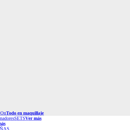
 On
Todo en maquillaje
inadores
SETS
Ver más
más
ÑAS