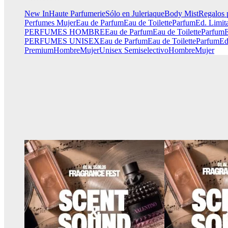
New In
Haute Parfumerie
Sólo en Juleriaque
Body Mist
Regalos 
Perfumes Mujer
Eau de Parfum
Eau de Toilette
Parfum
Ed. Limit
PERFUMES HOMBRE
Eau de Parfum
Eau de Toilette
Parfum
E
PERFUMES UNISEX
Eau de Parfum
Eau de Toilette
Parfum
Ed
Premium
Hombre
Mujer
Unisex
Semiselectivo
Hombre
Mujer