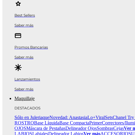
Best Sellers
Saber más
Promos Bancarias
Saber más
Lanzamientos
Saber más
Maquillaje
DESTACADOS
Sólo en Juleriaque
Novedad: Anastasia
Lo+Viral
Sets
Chanel Try
ROSTRO
Base Líquida
Base Compacta
Primer
Correctores/Ilum
OJOS
Máscara de Pestañas
Delineador Ojos
Sombras
Cejas
Ver 
LABIOS
Labiales
Delineador Labios
Ver más
ACCESORIOS
U