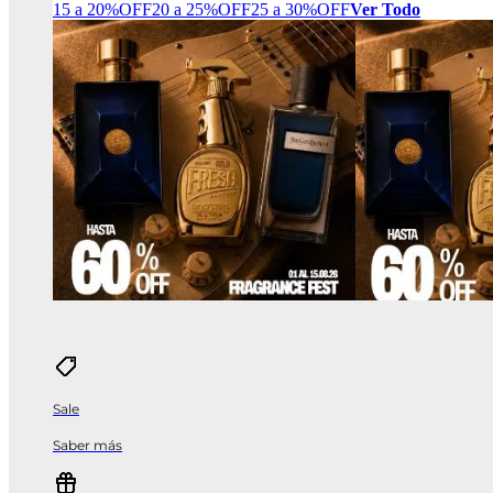
15 a 20%OFF
20 a 25%OFF
25 a 30%OFF
Ver Todo
Sale
Saber más