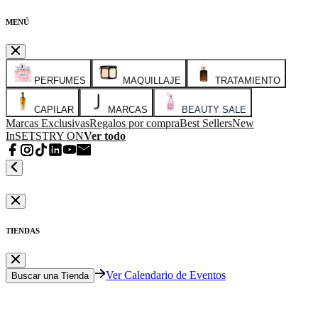
MENÚ
PERFUMES
MAQUILLAJE
TRATAMIENTO
CAPILAR
MARCAS
BEAUTY SALE
Marcas Exclusivas
Regalos por compra
Best Sellers
New
In
SETS
TRY ON
Ver todo
TIENDAS
Ver Calendario de Eventos
Buscar una Tienda