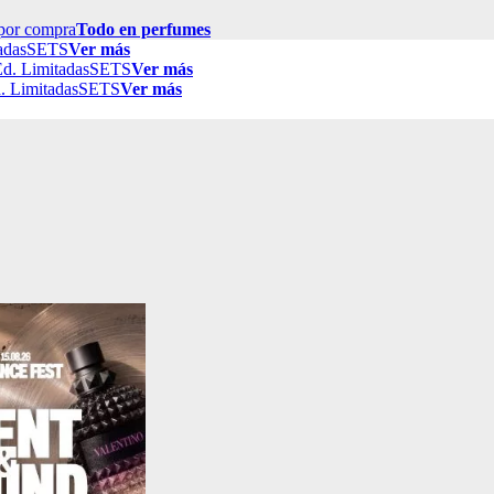
por compra
Todo en perfumes
adas
SETS
Ver más
d. Limitadas
SETS
Ver más
. Limitadas
SETS
Ver más