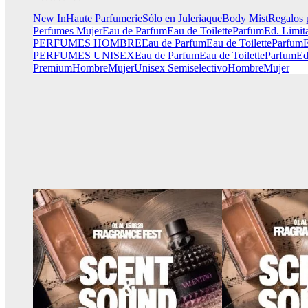
New In
Haute Parfumerie
Sólo en Juleriaque
Body Mist
Regalos 
Perfumes Mujer
Eau de Parfum
Eau de Toilette
Parfum
Ed. Limit
PERFUMES HOMBRE
Eau de Parfum
Eau de Toilette
Parfum
E
PERFUMES UNISEX
Eau de Parfum
Eau de Toilette
Parfum
Ed
Premium
Hombre
Mujer
Unisex
Semiselectivo
Hombre
Mujer