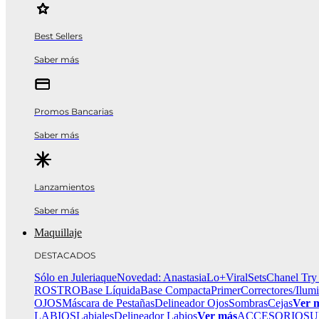
Best Sellers
Saber más
Promos Bancarias
Saber más
Lanzamientos
Saber más
Maquillaje
DESTACADOS
Sólo en Juleriaque
Novedad: Anastasia
Lo+Viral
Sets
Chanel Try
ROSTRO
Base Líquida
Base Compacta
Primer
Correctores/Ilum
OJOS
Máscara de Pestañas
Delineador Ojos
Sombras
Cejas
Ver 
LABIOS
Labiales
Delineador Labios
Ver más
ACCESORIOS
U