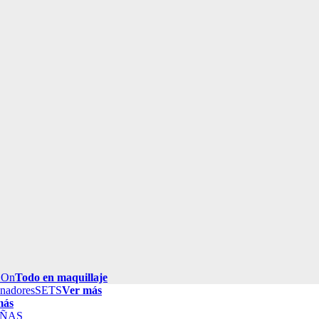
 On
Todo en maquillaje
inadores
SETS
Ver más
más
ÑAS