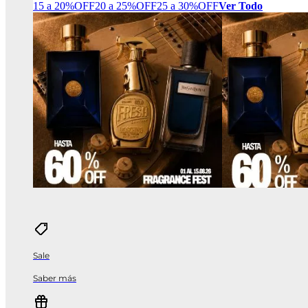
15 a 20%OFF
20 a 25%OFF
25 a 30%OFF
Ver Todo
Sale
Saber más