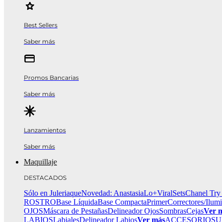
Best Sellers
Saber más
Promos Bancarias
Saber más
Lanzamientos
Saber más
Maquillaje
DESTACADOS
Sólo en Juleriaque
Novedad: Anastasia
Lo+Viral
Sets
Chanel Try
ROSTRO
Base Líquida
Base Compacta
Primer
Correctores/Ilum
OJOS
Máscara de Pestañas
Delineador Ojos
Sombras
Cejas
Ver 
LABIOS
Labiales
Delineador Labios
Ver más
ACCESORIOS
U