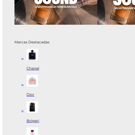
Marcas Destacadas
Chanel
Dior
Bvlgari