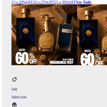
15 a 20%OFF
20 a 25%OFF
25 a 30%OFF
Ver Todo
Sale
Saber más