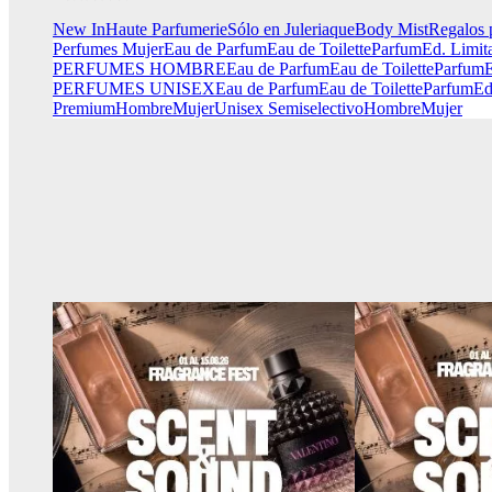
New In
Haute Parfumerie
Sólo en Juleriaque
Body Mist
Regalos 
Perfumes Mujer
Eau de Parfum
Eau de Toilette
Parfum
Ed. Limit
PERFUMES HOMBRE
Eau de Parfum
Eau de Toilette
Parfum
E
PERFUMES UNISEX
Eau de Parfum
Eau de Toilette
Parfum
Ed
Premium
Hombre
Mujer
Unisex
Semiselectivo
Hombre
Mujer