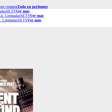
por compra
Todo en perfumes
adas
SETS
Ver más
d. Limitadas
SETS
Ver más
. Limitadas
SETS
Ver más