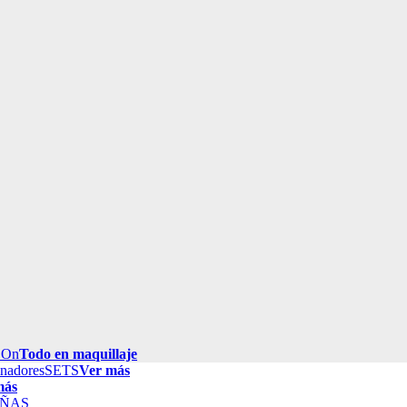
 On
Todo en maquillaje
inadores
SETS
Ver más
más
ÑAS