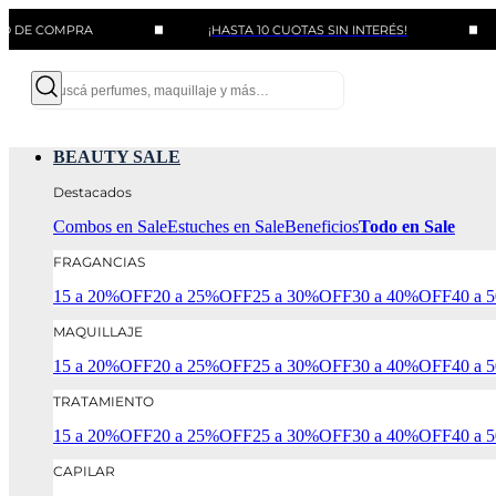
OMPRA
¡HASTA 10 CUOTAS SIN INTERÉS!
BENE
BEAUTY SALE
Destacados
Combos en Sale
Estuches en Sale
Beneficios
Todo en Sale
FRAGANCIAS
15 a 20%OFF
20 a 25%OFF
25 a 30%OFF
30 a 40%OFF
40 a
MAQUILLAJE
15 a 20%OFF
20 a 25%OFF
25 a 30%OFF
30 a 40%OFF
40 a
TRATAMIENTO
15 a 20%OFF
20 a 25%OFF
25 a 30%OFF
30 a 40%OFF
40 a
CAPILAR