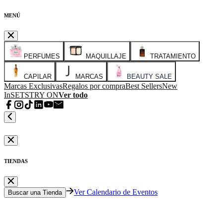
MENÚ
PERFUMES
MAQUILLAJE
TRATAMIENTO
CAPILAR
MARCAS
BEAUTY SALE
Marcas Exclusivas
Regalos por compra
Best Sellers
New
In
SETS
TRY ON
Ver todo
TIENDAS
Ver Calendario de Eventos
Buscar una Tienda