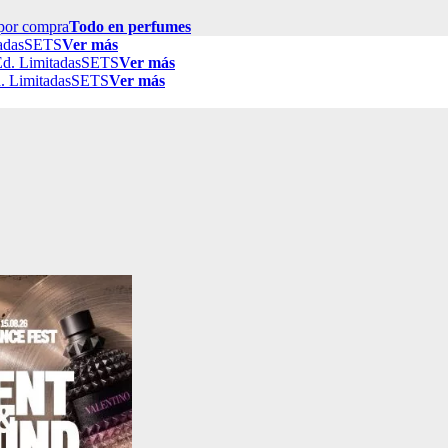
por compra
Todo en perfumes
adas
SETS
Ver más
d. Limitadas
SETS
Ver más
. Limitadas
SETS
Ver más