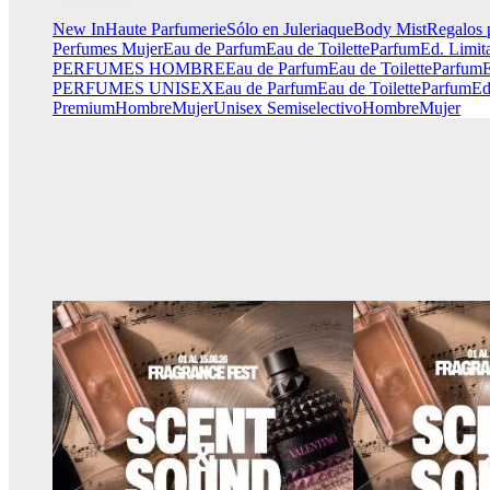
New In
Haute Parfumerie
Sólo en Juleriaque
Body Mist
Regalos 
Perfumes Mujer
Eau de Parfum
Eau de Toilette
Parfum
Ed. Limit
PERFUMES HOMBRE
Eau de Parfum
Eau de Toilette
Parfum
E
PERFUMES UNISEX
Eau de Parfum
Eau de Toilette
Parfum
Ed
Premium
Hombre
Mujer
Unisex
Semiselectivo
Hombre
Mujer