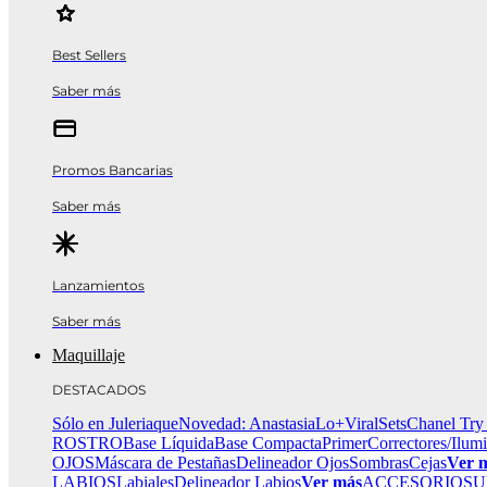
Best Sellers
Saber más
Promos Bancarias
Saber más
Lanzamientos
Saber más
Maquillaje
DESTACADOS
Sólo en Juleriaque
Novedad: Anastasia
Lo+Viral
Sets
Chanel Try
ROSTRO
Base Líquida
Base Compacta
Primer
Correctores/Ilum
OJOS
Máscara de Pestañas
Delineador Ojos
Sombras
Cejas
Ver 
LABIOS
Labiales
Delineador Labios
Ver más
ACCESORIOS
U