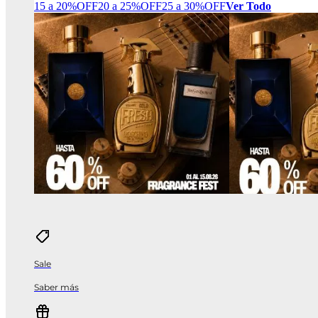
15 a 20%OFF
20 a 25%OFF
25 a 30%OFF
Ver Todo
Sale
Saber más