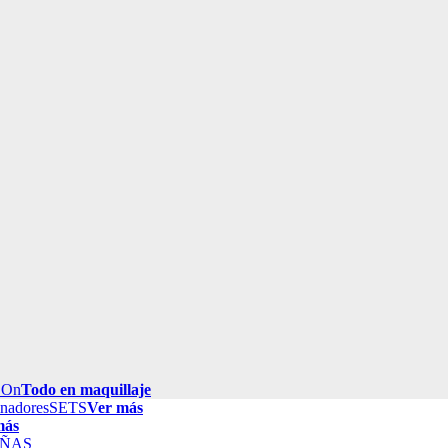
 On
Todo en maquillaje
inadores
SETS
Ver más
más
ÑAS