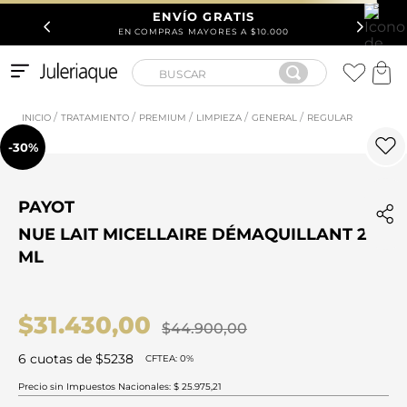
ENVÍO GRATIS
EN COMPRAS MAYORES A $10.000
BUSCAR
TRATAMIENTO
PREMIUM
LIMPIEZA
GENERAL
REGULAR
TÉRMINOS MÁS BUSCADOS
-
30%
1
.
Chanel
2
.
212
PAYOT
3
.
Tribe Elixir
NUE LAIT MICELLAIRE DÉMAQUILLANT 200
4
.
ML
212 Carolina Herrera
5
.
Keratin Alpha Sleek
6
.
$
31
.
430
,
00
Refill
$
44
.
900
,
00
7
.
Chanel
6
cuotas de
$
5238
CFTEA: 0%
8
.
Blue Seduction
Precio sin Impuestos Nacionales: $ 25.975,21