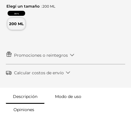
9
.
Dior
Elegí un
tamaño
:
200 ML
10
.
Anastasia
30 %
200 ML
Promociones o reintegros
Calcular costos de envío
Descripción
Modo de uso
Opiniones