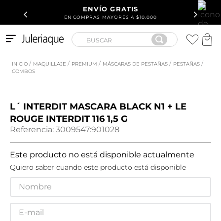
ENVÍO GRATIS
EN COMPRAS MAYORES A $10.000
BUSCAR
MAQUILLAJE
PREMIUM
MÁSCARAS DE PESTAÑAS
PESTAÑAS
COMBOS
TÉRMINOS MÁS BUSCADOS
1
.
Chanel
2
.
212
L´ INTERDIT MASCARA BLACK N1 + LE
ROUGE INTERDIT 116 1,5 G
3
.
Tribe Elixir
Referencia
:
3009547:901028
4
.
212 Carolina Herrera
Este producto no está disponible actualmente
5
.
Keratin Alpha Sleek
Quiero saber cuando este producto está disponible
6
.
Refill
7
.
Chanel
8
.
Blue Seduction