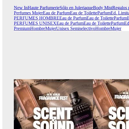
New In
Haute Parfumerie
Sólo en Juleriaque
Body Mist
Regalos 
Perfumes Mujer
Eau de Parfum
Eau de Toilette
Parfum
Ed. Limit
PERFUMES HOMBRE
Eau de Parfum
Eau de Toilette
Parfum
E
PERFUMES UNISEX
Eau de Parfum
Eau de Toilette
Parfum
Ed
Premium
Hombre
Mujer
Unisex
Semiselectivo
Hombre
Mujer