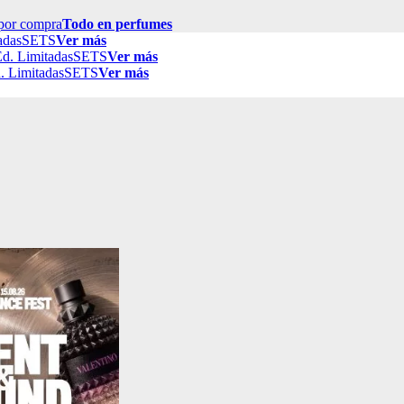
por compra
Todo en perfumes
adas
SETS
Ver más
d. Limitadas
SETS
Ver más
. Limitadas
SETS
Ver más