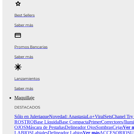
Best Sellers
Saber más
Promos Bancarias
Saber más
Lanzamientos
Saber más
Maquillaje
DESTACADOS
Sólo en Juleriaque
Novedad: Anastasia
Lo+Viral
Sets
Chanel Try
ROSTRO
Base Líquida
Base Compacta
Primer
Correctores/Ilum
OJOS
Máscara de Pestañas
Delineador Ojos
Sombras
Cejas
Ver 
LABIOS
Labiales
Delineador Labios
Ver más
ACCESORIOS
U