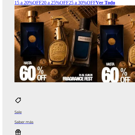
15 a 20%OFF
20 a 25%OFF
25 a 30%OFF
Ver Todo
Sale
Saber más