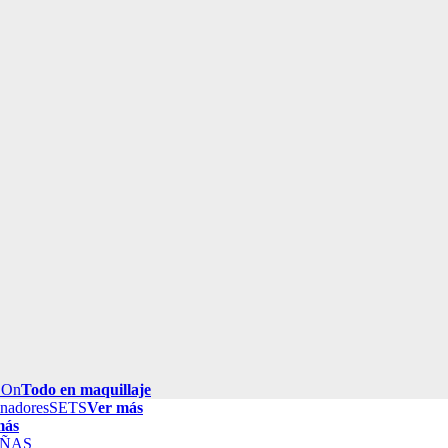
 On
Todo en maquillaje
inadores
SETS
Ver más
más
ÑAS